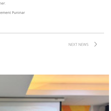
ner
.
gement Puninar
NEXT NEWS