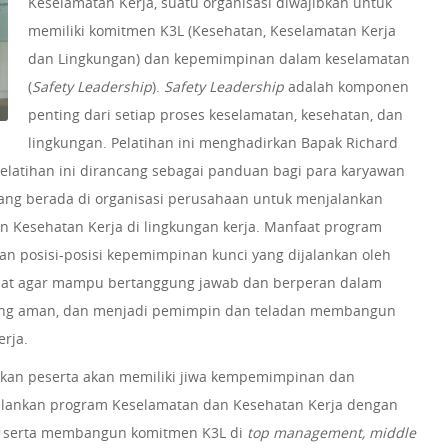
Keselamatan Kerja, suatu organisasi diwajibkan untuk
memiliki komitmen K3L (Kesehatan, Keselamatan Kerja
dan Lingkungan) dan kepemimpinan dalam keselamatan
(
Safety Leadership
).
Safety Leadership
adalah komponen
penting dari setiap proses keselamatan, kesehatan, dan
lingkungan. Pelatihan ini menghadirkan Bapak Richard
Pelatihan ini dirancang sebagai panduan bagi para karyawan
 yang berada di organisasi perusahaan untuk menjalankan
 Kesehatan Kerja di lingkungan kerja. Manfaat program
an posisi-posisi kepemimpinan kunci yang dijalankan oleh
ibat agar mampu bertanggung jawab dan berperan dalam
ang aman, dan menjadi pemimpin dan teladan membangun
erja.
apkan peserta akan memiliki jiwa kempemimpinan dan
lankan program Keselamatan dan Kesehatan Kerja dengan
t
serta membangun komitmen K3L di
top management, middle